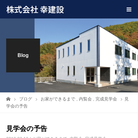
株式会社 幸建設
Blog
ブログ
お家ができるまで
,
内覧会
,
完成見学会
見
学会の予告
見学会の予告