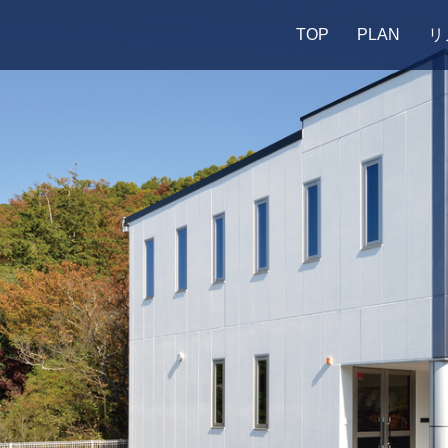
TOP
PLAN
リ