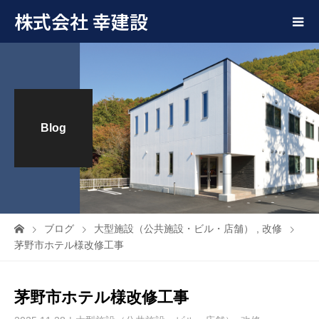
株式会社 幸建設
Blog
ブログ
大型施設（公共施設・ビル・店舗）
,
改修
茅野市ホテル様改修工事
茅野市ホテル様改修工事