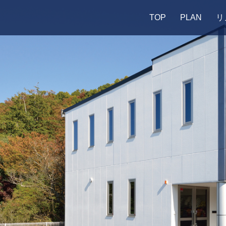
TOP
PLAN
リ