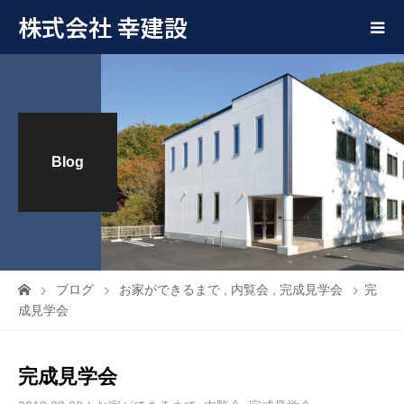
株式会社 幸建設
Blog
ブログ
お家ができるまで
,
内覧会
,
完成見学会
完
成見学会
完成見学会