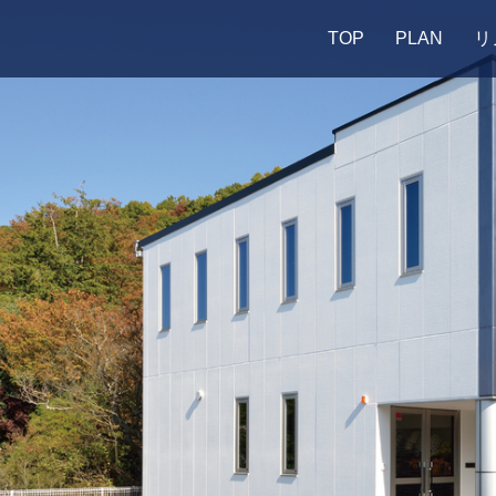
TOP
PLAN
リ