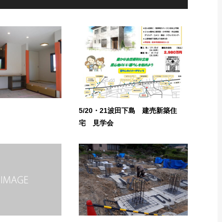
5/20・21波田下島 建売新築住
宅 見学会