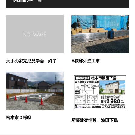
大手の家完成見学会 終了
A様邸外壁工事
松本市Ｏ様邸
新築建売情報 波田下島