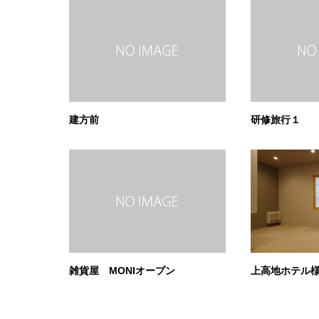
建方前
研修旅行１
雑貨屋 MONIオープン
上高地ホテル