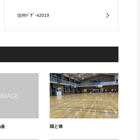
信州ﾊﾞｻﾞｰﾙ2019
協会
頭と体