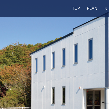
TOP
PLAN
リ