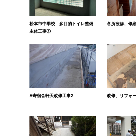
松本市中学校 多目的トイレ整備
各所改修、修
主体工事①
A寄宿舎軒天改修工事2
改修、リフォ