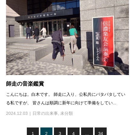
師走の音楽鑑賞
こんにちは。白木です。 師走に入り、公私共にバタバタしてい
る私ですが、 皆さんは順調に新年に向けて準備をしてい...
2024.12.03
日常の出来事
,
未分類
1
2
3
4
…
34